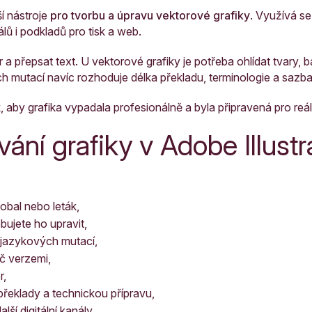
ší nástroje
pro tvorbu a úpravu vektorové grafiky
. Využívá se p
álů i podkladů pro tisk a web.
 a přepsat text. U vektorové grafiky je potřeba ohlídat tvary, ba
h mutací navíc rozhoduje délka překladu, terminologie a sazba
 aby grafika vypadala profesionálně a byla připravená pro reál
ání grafiky v Adobe Illustr
 obal nebo leták,
bujete ho upravit,
e jazykových mutací,
č verzemi,
r,
 překlady a technickou přípravu,
ší digitální kanály.