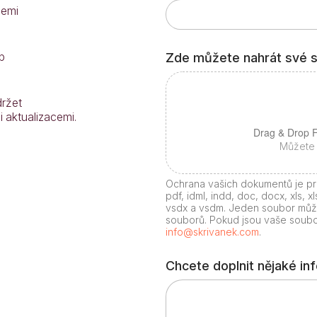
c
cemi
e
t
e
b
Zde můžete nahrát své 
s
v
é
ržet
 aktualizacemi.
Drag & Drop F
Můžete 
Ochrana vašich dokumentů je pr
pdf, idml, indd, doc, docx, xls, xl
vsdx a vsdm. Jeden soubor může
souborů. Pokud jsou vaše soubor
info@skrivanek.com
.
Chcete doplnit nějaké i