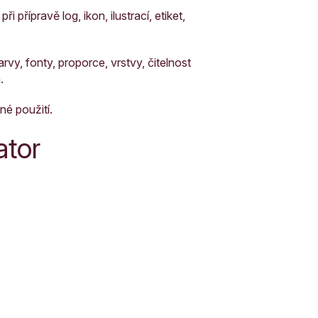
ři přípravě log, ikon, ilustrací, etiket,
rvy, fonty, proporce, vrstvy, čitelnost
.
né použití.
ator