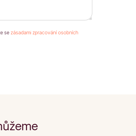
te se
zásadami zpracování osobních
omůžeme