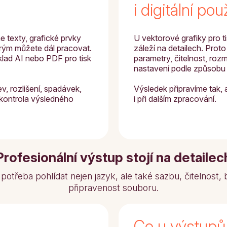
i digitální použ
 texty, grafické prvky
U vektorové grafiky pro ti
erým můžete dál pracovat.
záleží na detailech. Prot
lad AI nebo PDF pro tisk
parametry, čitelnost, roz
nastavení podle způsobu 
v, rozlišení, spadávek,
Výsledek připravíme tak, 
i kontrola výsledného
i při dalším zpracování.
Profesionální výstup stojí na detailec
 potřeba pohlídat nejen jazyk, ale také sazbu, čitelnost,
připravenost souboru.
Co u výstupů