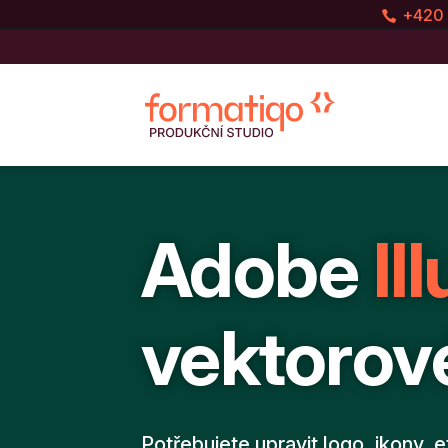
+420 
Adobe
Il
vektorové
Potřebujete upravit logo, ikony, e