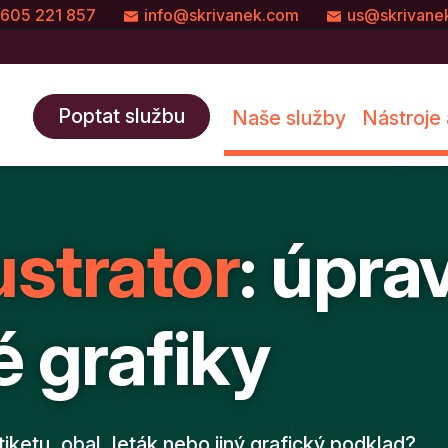
605 221 857
info@skrivanek.com
us@skrivane
Poptat službu
Naše služby
Nástroje 
lustrator
: úpra
 grafiky
tiketu, obal, leták nebo jiný grafický podklad?