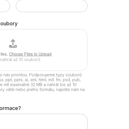
soubory
iles,
Choose Files to Upload
nahrát až 10 souborů.
o nás prioritou. Podporujeme typy souborů:
sx, ppt, pptx, ai, xml, html, mif, fm, psd, pub,
 mít maximálně 32 MB a nahrát lze až 10
y větší nebo jiného formátu, napište nám na
nformace?