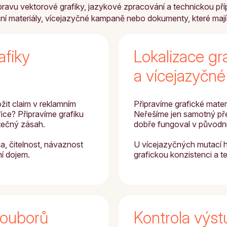
avu vektorové grafiky, jazykové zpracování a technickou přípr
amní materiály, vícejazyčné kampaně nebo dokumenty, které mají bý
afiky
Lokalizace gr
a vícejazyčn
ožit claim v reklamním
Připravíme grafické mater
fice? Připravíme grafiku
Neřešíme jen samotný přek
tečný zásah.
dobře fungoval v původn
a, čitelnost, návaznost
U vícejazyčných mutací h
ní dojem.
grafickou konzistenci a 
souborů
Kontrola výst