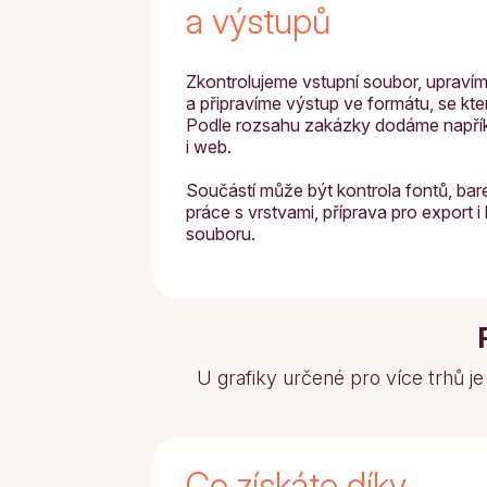
a výstupů
Zkontrolujeme vstupní soubor, upravíme
a připravíme výstup ve formátu, se kt
Podle rozsahu zakázky dodáme napřík
i web.
Součástí může být kontrola fontů, bare
práce s vrstvami, příprava pro export 
souboru.
U grafiky určené pro více trhů je
Co získáte díky