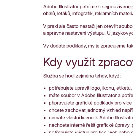
Adobe Illustrator patří mezi nejpoužívaněj
obalů, letáků, infografik, reklamních materi
V praxi ale často nestačí jen otevřít soubor
a správné nastavení výstupu. U jazykovýc
Vy dodáte podklady, my je zpracujeme tak,
Kdy využít zpracov
Služba se hodí zejména tehdy, když:
potřebujete upravit logo, ikonu, etiketu,
máte soubor v Adobe Illustrator a potře
připravujete grafické podklady pro víc
chcete zachovat jednotný vzhled napří
nemáte vlastní licenci k Adobe Illustrato
nechcete interně řešit grafické úpravy,
potřebujete výstup pro tisk, web nebo dal