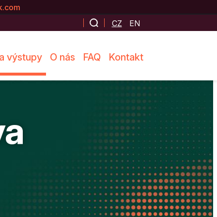
k.com
CZ
EN
a výstupy
O nás
FAQ
Kontakt
va