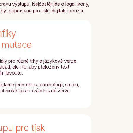
avu výstupu. Nejčastěji jde o loga, ikony,
t připravené pro tisk i digitální použití.
afiky
é mutace
iály pro různé trhy a jazykové verze.
lad, ale i to, aby přeložený text
ím layoutu.
lídáme jednotnou terminologii, sazbu,
technické zpracování každé verze.
upu pro tisk