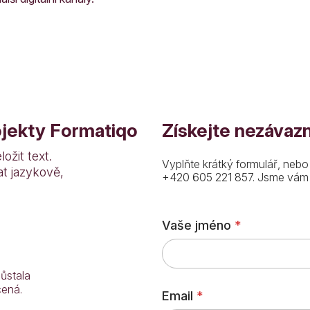
rojekty Formatiqo
Získejte nezávazn
ožit text.
Vyplňte krátký formulář, nebo
t jazykově,
+420 605 221 857. Jsme vám k
*
Vaše jméno
*
N
á
z
e
ůstala
v
cená.
C
Email
*
h