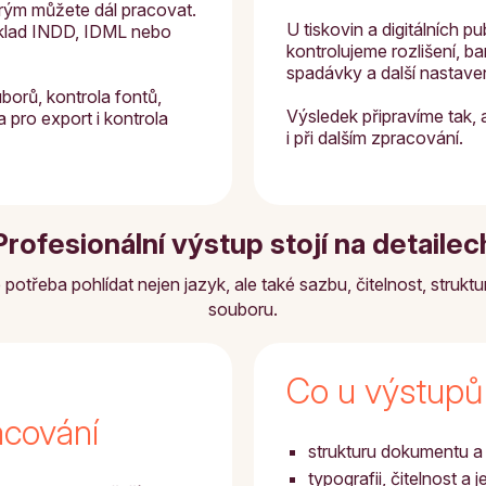
erým můžete dál pracovat.
U tiskovin a digitálních pu
klad INDD, IDML nebo
kontrolujeme rozlišení, b
spadávky a další nastaven
borů, kontrola fontů,
Výsledek připravíme tak, 
a pro export i kontrola
i při dalším zpracování.
Profesionální výstup stojí na detailec
otřeba pohlídat nejen jazyk, ale také sazbu, čitelnost, strukt
souboru.
Co u výstupů
acování
strukturu dokumentu a
typografii, čitelnost a 