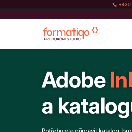
+420 
Adobe
In
a katalo
Potřebujete připravit katalog, br