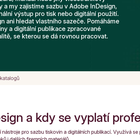
a my zajistíme sazbu v Adobe InDesign,
nální výstup pro tisk nebo digitální použití.
n ani hledat vlastního sazeče. Pomáháme
iny a digitální publikace zpracované
litě, se kterou se dá rovnou pracovat.
 katalogů
ign a kdy se vyplatí profe
ástroje pro sazbu tiskovin a digitálních publikací. Využívá se p
 i dalších firemních materiálů.