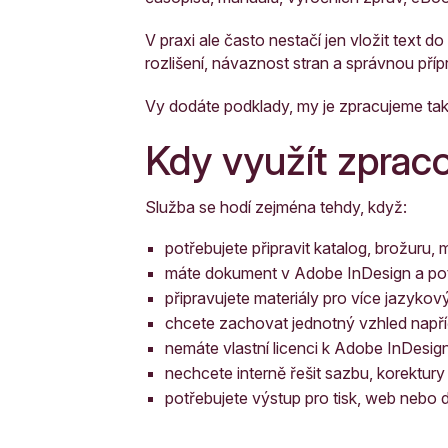
V praxi ale často nestačí jen vložit text d
rozlišení, návaznost stran a správnou pří
Vy dodáte podklady, my je zpracujeme tak,
Kdy využít zprac
Služba se hodí zejména tehdy, když:
potřebujete připravit katalog, brožuru, 
máte dokument v Adobe InDesign a potř
připravujete materiály pro více jazykov
chcete zachovat jednotný vzhled napří
nemáte vlastní licenci k Adobe InDesign
nechcete interně řešit sazbu, korektury
potřebujete výstup pro tisk, web nebo dal