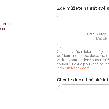
l
i
b
Zde můžete nahrát své 
n
f
o
stenci
r
emi.
m
a
Drag & Drop F
c
Můžete 
e
?
Ochrana vašich dokumentů je pr
pdf, idml, indd, doc, docx, xls, xl
vsdx a vsdm. Jeden soubor může
souborů. Pokud jsou vaše soubor
info@skrivanek.com
.
Chcete doplnit nějaké i