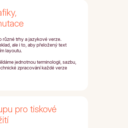
fiky,
mutace
 různé trhy a jazykové verze.
lad, ale i to, aby přeložený text
ím layoutu.
lídáme jednotnou terminologii, sazbu,
technické zpracování každé verze
upu pro tiskové
ití