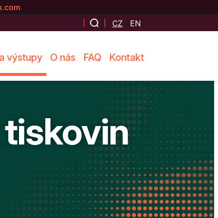
k.com
CZ
EN
a výstupy
O nás
FAQ
Kontakt
 tiskovin