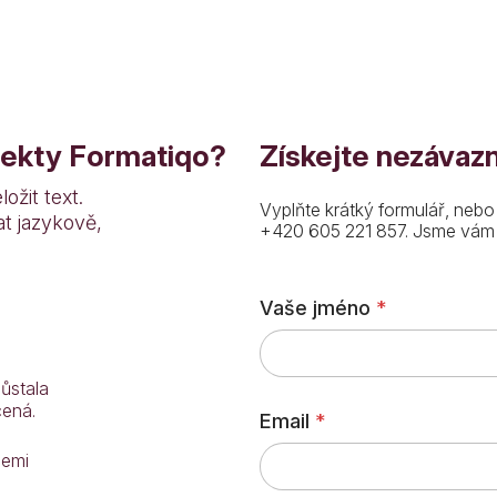
ojekty Formatiqo?
Získejte nezávazn
ožit text.
Vyplňte krátký formulář, nebo
t jazykově,
+420 605 221 857. Jsme vám k
C
Vaše jméno
*
h
c
e
t
ůstala
e
cená.
E
Email
*
m
a
cemi
i