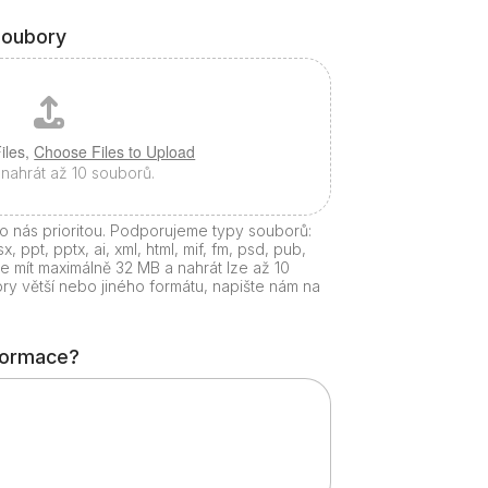
soubory
iles,
Choose Files to Upload
nahrát až 10 souborů.
o nás prioritou. Podporujeme typy souborů:
sx, ppt, pptx, ai, xml, html, mif, fm, psd, pub,
 mít maximálně 32 MB a nahrát lze až 10
y větší nebo jiného formátu, napište nám na
nformace?