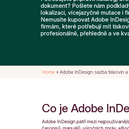
dokument? Pošlete nám podklady 
lokalizaci, vícejazyčné mutace i fi
Nemusíte kupovat Adobe InDesig
firmám, které potřebují mít tiskov
profesionálně, přehledně a ve kva
Home
»
Adobe InDesign: sazba tiskovin a
Co je Adobe InDes
Adobe InDesign patří mezi nejpoužívanější n
časopisů, manuálů, výročních zpráv, eBooků