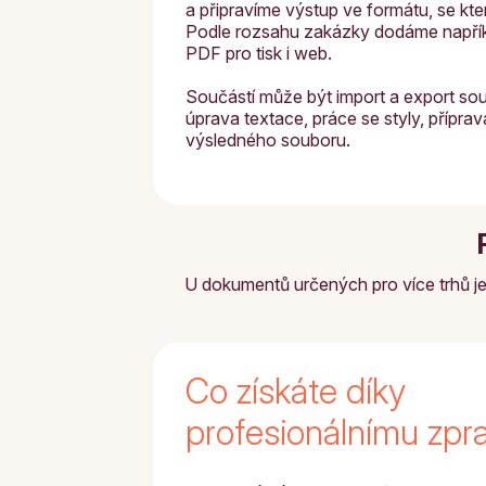
a připravíme výstup ve formátu, se kt
Podle rozsahu zakázky dodáme napří
PDF pro tisk i web.
Součástí může být import a export sou
úprava textace, práce se styly, příprav
výsledného souboru.
U dokumentů určených pro více trhů je p
Co získáte díky
profesionálnímu zpr