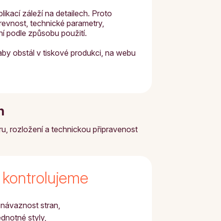
blikací záleží na detailech. Proto
arevnost, technické parametry,
í podle způsobu použití.
aby obstál v tiskové produkci, na webu
h
uru, rozložení a technickou připravenost
 kontrolujeme
 návaznost stran,
jednotné styly,