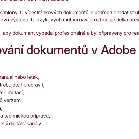
o šablony. U vícestránkových dokumentů je potřeba ohlídat strukt
pravu výstupu. U jazykových mutací navíc rozhoduje délka přek
 aby dokument vypadal profesionálně a byl připravený pro reál
ování dokumentů v Adobe
manuál nebo leták,
ebujete ho upravit,
ých mutací,
č verzemi,
,
 a technickou přípravu,
ší digitální kanály.