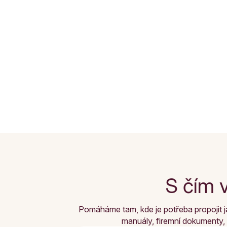
S čím 
Pomáháme tam, kde je potřeba propojit j
manuály, firemní dokumenty, v