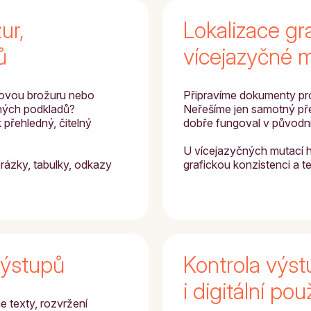
ur,
Lokalizace gra
ů
vícejazyčné 
 novou brožuru nebo
Připravíme dokumenty pro
ných podkladů?
Neřešíme jen samotný přek
 přehledný, čitelný
dobře fungoval v původn
U vícejazyčných mutací h
brázky, tabulky, odkazy
grafickou konzistenci a 
výstupů
Kontrola výst
i digitální použ
e texty, rozvržení