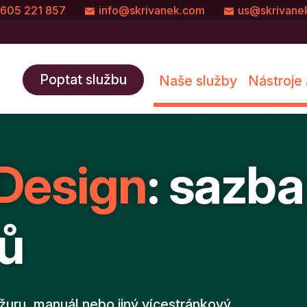
605 221 857
info@skrivanek.com
us@skrivane
Poptat službu
Naše služby
Nástroje 
Design
: sazba
gů
ožuru, manuál nebo jiný vícestránkový