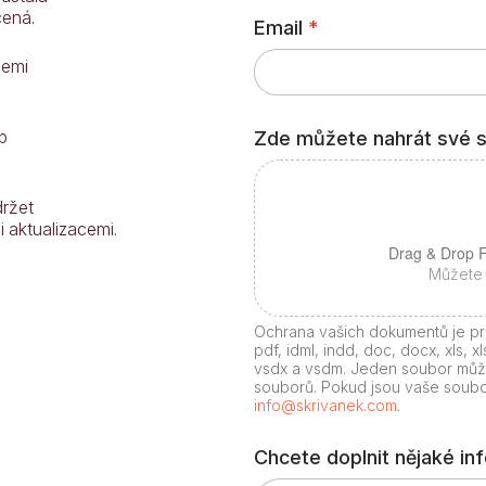
cená.
Email
*
cemi
b
Zde můžete nahrát své 
ržet
 aktualizacemi.
Drag & Drop F
Můžete 
Ochrana vašich dokumentů je pr
pdf, idml, indd, doc, docx, xls, xl
vsdx a vsdm. Jeden soubor může
souborů. Pokud jsou vaše soubor
info@skrivanek.com
.
Chcete doplnit nějaké i