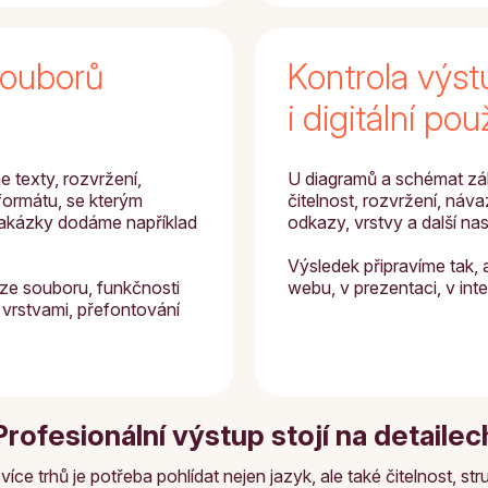
souborů
Kontrola výst
i digitální použ
 texty, rozvržení,
U diagramů a schémat zál
formátu, se kterým
čitelnost, rozvržení, náv
zakázky dodáme například
odkazy, vrstvy a další na
Výsledek připravíme tak, 
ze souboru, funkčnosti
webu, v prezentaci, v inter
 vrstvami, přefontování
Profesionální výstup stojí na detailec
ce trhů je potřeba pohlídat nejen jazyk, ale také čitelnost, st