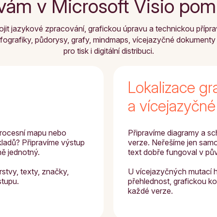
vám v Microsoft Visio p
t jazykové zpracování, grafickou úpravu a technickou příprav
fografiky, půdorysy, grafy, mindmaps, vícejazyčné dokumenty 
pro tisk i digitální distribuci.
Lokalizace gr
a vícejazyčn
 procesní mapu nebo
Připravíme diagramy a sc
ladů? Připravíme výstup
verze. Neřešíme jen samot
ně jednotný.
text dobře fungoval v pů
stvy, texty, značky,
U vícejazyčných mutací h
stupu.
přehlednost, grafickou k
každé verze.