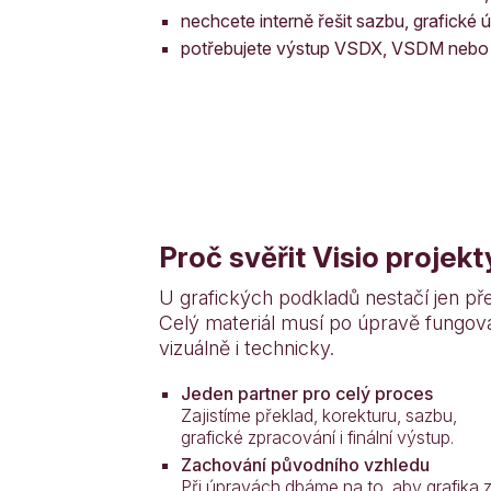
nechcete interně řešit sazbu, grafické 
potřebujete výstup VSDX, VSDM nebo
Proč svěřit Visio projek
U grafických podkladů nestačí jen přel
Celý materiál musí po úpravě fungova
vizuálně i technicky.
Jeden partner pro celý proces
Zajistíme překlad, korekturu, sazbu,
grafické zpracování i finální výstup.
Zachování původního vzhledu
Při úpravách dbáme na to, aby grafika z