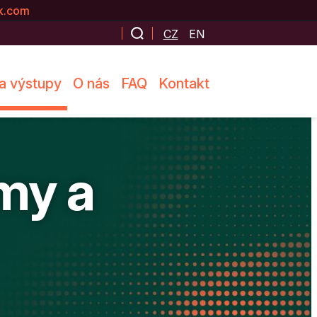
k.com
CZ
EN
a výstupy
O nás
FAQ
Kontakt
amy a