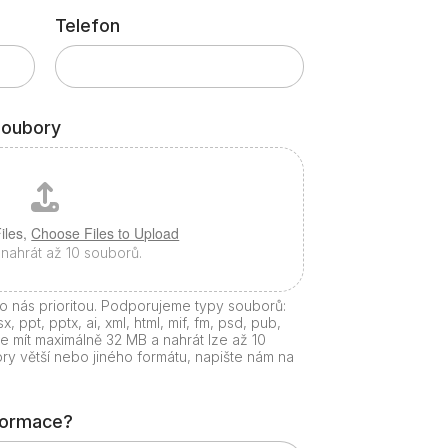
Telefon
soubory
iles,
Choose Files to Upload
nahrát až 10 souborů.
o nás prioritou. Podporujeme typy souborů:
sx, ppt, pptx, ai, xml, html, mif, fm, psd, pub,
 mít maximálně 32 MB a nahrát lze až 10
y větší nebo jiného formátu, napište nám na
nformace?