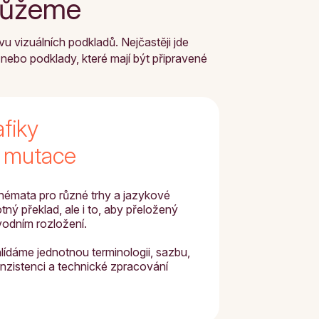
omůžeme
u vizuálních podkladů. Nejčastěji jde
nebo podklady, které mají být připravené
afiky
é mutace
hémata pro různé trhy a jazykové
ný překlad, ale i to, aby přeložený
vodním rozložení.
lídáme jednotnou terminologii, sazbu,
onzistenci a technické zpracování