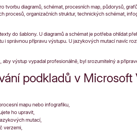
 pro tvorbu diagramů, schémat, procesních map, půdorysů, gra
ích procesů, organizačních struktur, technických schémat, infogr
 a texty do šablony. U diagramů a schémat je potřeba ohlídat pře
ilitu i správnou přípravu výstupu. U jazykových mutací navíc ro
 aby výstup vypadal profesionálně, byl srozumitelný a připrave
vání podkladů v Microsoft 
 procesní mapu nebo infografiku,
jete ho upravit,
 jazykových mutací,
č verzemi,