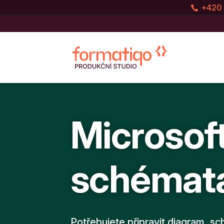
+420 
Microsof
schémat
Potřebujete připravit diagram, sc