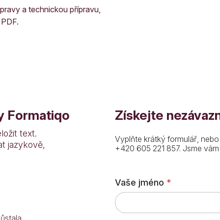
úpravy a technickou přípravu,
 PDF.
ty Formatiqo
Získejte nezávazn
ožit text.
Vyplňte krátký formulář, nebo
t jazykově,
+420 605 221 857. Jsme vám k
Vaše jméno
*
ůstala