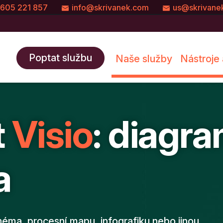
605 221 857
info@skrivanek.com
us@skrivane
Poptat službu
Naše služby
Nástroje 
t
Visio
: diagr
a
héma, procesní mapu, infografiku nebo jinou